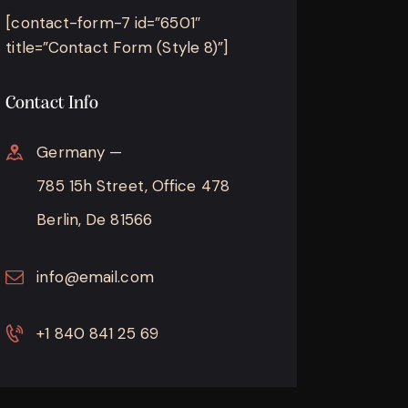
[contact-form-7 id=”6501″
title=”Contact Form (Style 8)”]
Contact Info
Germany —
785 15h Street, Office 478
Berlin, De 81566
info@email.com
+1 840 841 25 69