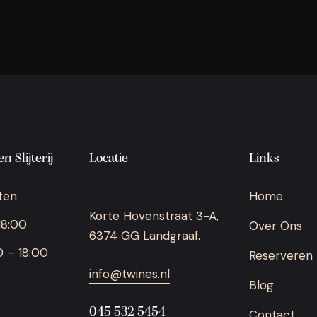
n Slijterij
Locatie
Links
ten
Home
Korte Hovenstraat 3-A,
18:00
Over Ons
6374 GG Landgraaf.
0 – 18:00
Reserveren
info@twines.nl
Blog
045 532 5454
Contact