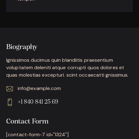
Biography
Ignissimos ducimus quin blandiitis praesentium
voluptatem deleniti atque corrupti quos dolores et
quas molestias excepturi. scint occaecatti gnissimus.
info@example.com
E-
+1 840 841 25 69
m
Ph
ail:
on
Contact Form
e:
[contact-form-7 id="1324"]