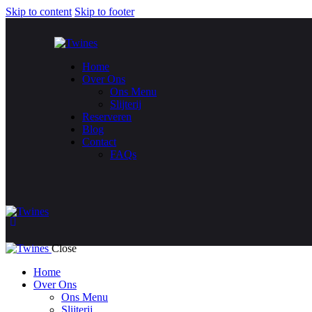
Skip to content
Skip to footer
Home
Over Ons
Ons Menu
Slijterij
Reserveren
Blog
Contact
FAQs
Close
Home
Over Ons
Ons Menu
Slijterij