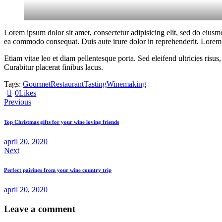
Lorem ipsum dolor sit amet, consectetur adipisicing elit, sed do eiusm
ea commodo consequat. Duis aute irure dolor in reprehenderit. Lorem i
Etiam vitae leo et diam pellentesque porta. Sed eleifend ultricies ri
Curabitur placerat finibus lacus.
Tags:
Gourmet
Restaurant
Tasting
Winemaking
0
Likes
Bericht
Previous
navigatie
Top Christmas gifts for your wine loving friends
april 20, 2020
Next
Perfect pairings from your wine country trip
april 20, 2020
Leave a comment