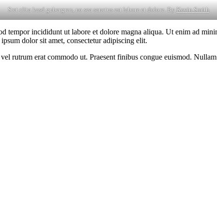
Stet clita kasd gubergren, no sea sanctus est labore et dolore. By
Kevin Smith
od tempor incididunt ut labore et dolore magna aliqua. Ut enim ad minim
psum dolor sit amet, consectetur adipiscing elit.
sus, vel rutrum erat commodo ut. Praesent finibus congue euismod. Nullam