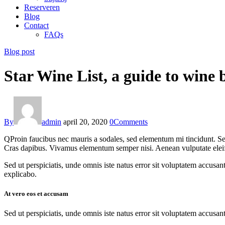
Reserveren
Blog
Contact
FAQs
Blog post
Star Wine List, a guide to wine 
By
admin
april 20, 2020
0
Comments
Q
Proin faucibus nec mauris a sodales, sed elementum mi tincidunt. Sed
Cras dapibus. Vivamus elementum semper nisi. Aenean vulputate eleifend
Sed ut perspiciatis, unde omnis iste natus error sit voluptatem accusan
explicabo.
At vero eos et accusam
Sed ut perspiciatis, unde omnis iste natus error sit voluptatem accusan